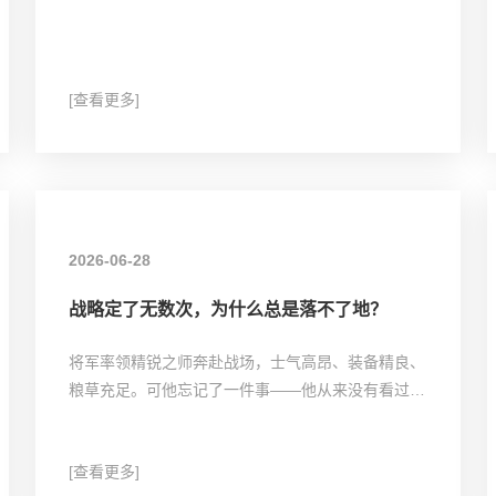
[查看更多]
2026-06-28
战略定了无数次，为什么总是落不了地？
将军率领精锐之师奔赴战场，士气高昂、装备精良、
粮草充足。可他忘记了一件事——他从来没有看过地
图。
[查看更多]