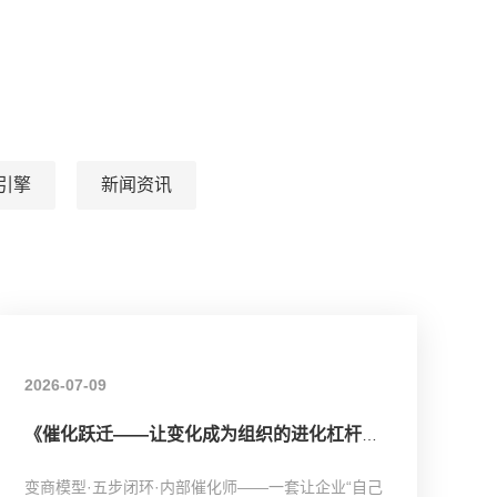
长引擎
新闻资讯
2026-07-09
《催化跃迁——让变化成为组织的进化杠杆》书籍介绍
变商模型·五步闭环·内部催化师——一套让企业“自己