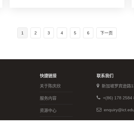
1
2
3
4
5
6
下一页
快捷链接
联系我们
关于陈庆欣
新加坡罗宾逊路1
+(86) 178 2584 
服务内容
enquiry@ict.ed
资源中心
联系陈庆欣