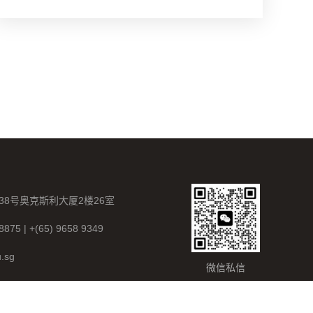
38号奥克斯利大厦2楼26室
8875 | +(65) 9658 9349
u.sg
微信私信