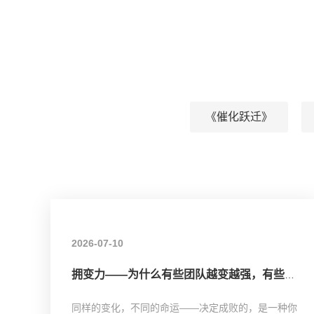
《催化跃迁》
2026-07-10
拥变力——为什么有些团队越变越强，有些越变越累？
同样的变化，不同的命运——决定成败的，是一种你