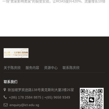
一场“卖家影响卖家”的裂变实验，让ROAS提升420%、流量增长10倍
关于陈庆欣
服务内容
资源中心
联系陈庆欣
联系我们
新加坡罗宾逊路138号奥克斯利大厦2楼26室
+(86) 178 2584 8875 | +(65) 9658 9349
enquiry@ict.edu.sg